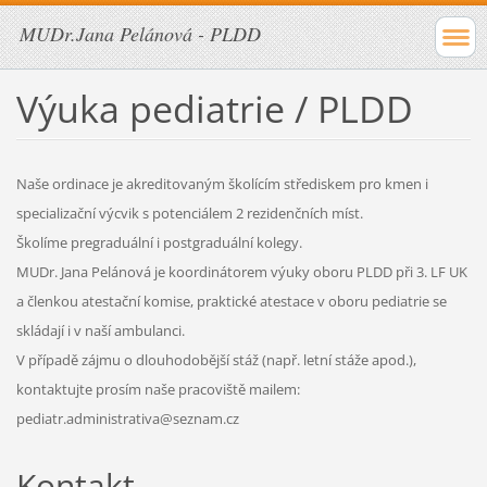
MUDr.Jana Pelánová - PLDD
Výuka pediatrie / PLDD
Naše ordinace je akreditovaným školícím střediskem pro kmen i
specializační výcvik s potenciálem 2 rezidenčních míst.
Školíme pregraduální i postgraduální kolegy.
MUDr. Jana Pelánová je koordinátorem výuky oboru PLDD při 3. LF UK
a členkou atestační komise, praktické atestace v oboru pediatrie se
skládají i v naší ambulanci.
V případě zájmu o dlouhodobější stáž (např. letní stáže apod.),
kontaktujte prosím naše pracoviště mailem:
pediatr.administrativa@seznam.cz
Kontakt