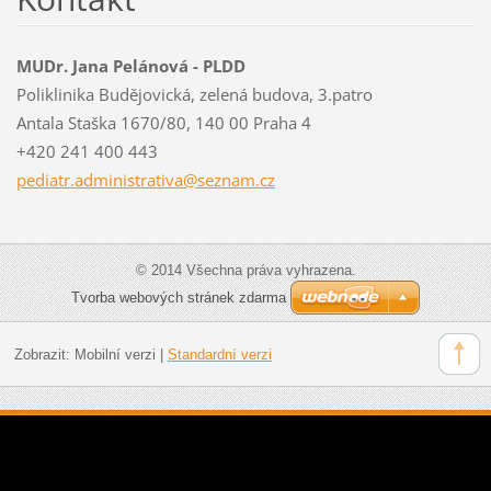
MUDr. Jana Pelánová - PLDD
Poliklinika Budějovická, zelená budova, 3.patro
Antala Staška 1670/80, 140 00 Praha 4
+420 241 400 443
pediatr.
administ
rativa@s
eznam.cz
© 2014 Všechna práva vyhrazena.
Tvorba webových stránek zdarma
Zobrazit:
Mobilní verzi
|
Standardní verzi